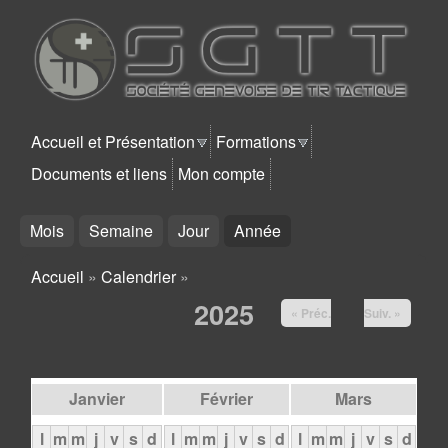
Aller au contenu principal
SGTT
Accueil et Présentation
Formations
Documents et liens
Mon compte
Mois
Semaine
Jour
Année
(onglet actif)
Accueil
»
Calendrier
»
Vous êtes ici
2025
« Préc.
Suiv. »
Janvier
Février
Mars
l
m
m
j
v
s
d
l
m
m
j
v
s
d
l
m
m
j
v
s
d