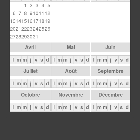
1
2
3
4
5
6
7
8
9
10
11
12
13
14
15
16
17
18
19
20
21
22
23
24
25
26
27
28
29
30
31
Avril
Mai
Juin
l
m
m
j
v
s
d
l
m
m
j
v
s
d
l
m
m
j
v
s
d
Juillet
Août
Septembre
l
m
m
j
v
s
d
l
m
m
j
v
s
d
l
m
m
j
v
s
d
Octobre
Novembre
Décembre
l
m
m
j
v
s
d
l
m
m
j
v
s
d
l
m
m
j
v
s
d