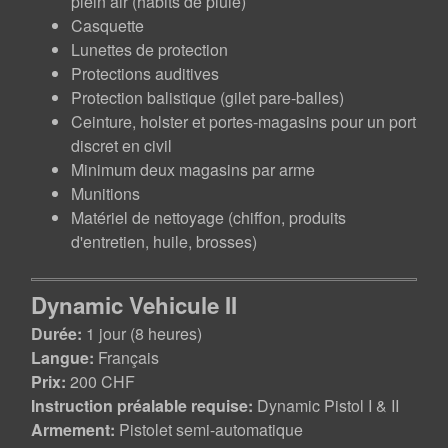
plein air (habits de pluie)
Casquette
Lunettes de protection
Protections auditives
Protection balistique (gilet pare-balles)
Ceinture, holster et portes-magasins pour un port
discret en civil
Minimum deux magasins par arme
Munitions
Matériel de nettoyage (chiffon, produits
d'entretien, huile, brosses)
Dynamic Vehicule II
Durée:
1 jour (8 heures)
Langue:
Français
Prix:
200 CHF
Instruction préalable requise:
Dynamic Pistol I & II
Armement:
Pistolet semi-automatique