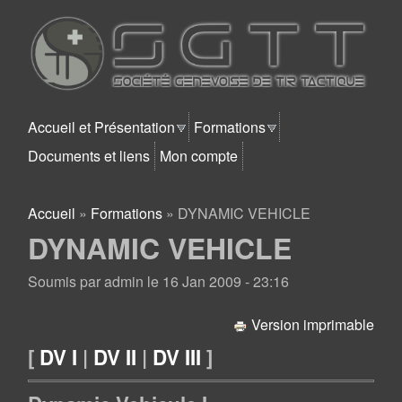
Aller au contenu principal
SGTT
Accueil et Présentation
Formations
Documents et liens
Mon compte
Accueil
»
Formations
»
DYNAMIC VEHICLE
Vous êtes ici
DYNAMIC VEHICLE
Soumis par
admin
le
16 Jan 2009 - 23:16
Version imprimable
[
DV I
|
DV II
|
DV III
]