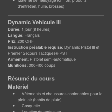
Matériel de nettoyage (chiffon, produits
d'entretien, huile, brosses)
Dynamic Vehicule III
Durée:
1 jour (8 heures)
Langue:
Français
Prix:
200 CHF
Instruction préalable requise:
Dynamic Pistol III et
Premier Secours Tactiques® PST i
Armement:
Pistolet semi-automatique
Munitions:
300-400 coups
Résumé du cours
Matériel
Vêtements et chaussures confortables pour le
plein air (habits de pluie)
Casquette
Lunettes de protection