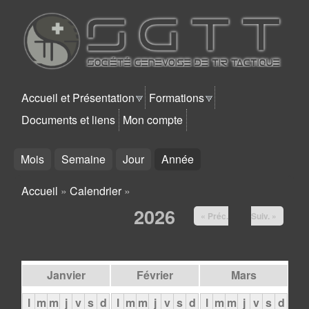
Aller au contenu principal
SGTT
Accueil et Présentation
Formations
Documents et liens
Mon compte
Mois
Semaine
Jour
Année
(onglet actif)
Accueil
»
Calendrier
»
Vous êtes ici
2026
« Préc.
Suiv. »
Janvier
Février
Mars
l
m
m
j
v
s
d
l
m
m
j
v
s
d
l
m
m
j
v
s
d