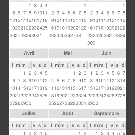
1
2
3
4
1
1
5
6
7
8
9
10
11
2
3
4
5
6
7
8
2
3
4
5
6
7
8
12
13
14
15
16
17
18
9
10
11
12
13
14
15
9
10
11
12
13
14
15
19
20
21
22
23
24
25
16
17
18
19
20
21
22
16
17
18
19
20
21
22
26
27
28
29
30
31
23
24
25
26
27
28
23
24
25
26
27
28
29
30
31
Avril
Mai
Juin
l
m
m
j
v
s
d
l
m
m
j
v
s
d
l
m
m
j
v
s
d
1
2
3
4
5
1
2
3
1
2
3
4
5
6
7
6
7
8
9
10
11
12
4
5
6
7
8
9
10
8
9
10
11
12
13
14
13
14
15
16
17
18
19
11
12
13
14
15
16
17
15
16
17
18
19
20
21
20
21
22
23
24
25
26
18
19
20
21
22
23
24
22
23
24
25
26
27
28
27
28
29
30
25
26
27
28
29
30
31
29
30
Juillet
Août
Septembre
l
m
m
j
v
s
d
l
m
m
j
v
s
d
l
m
m
j
v
s
d
1
2
3
4
5
1
2
1
2
3
4
5
6