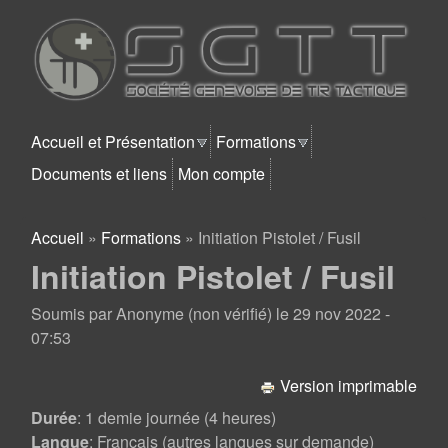
Aller au contenu principal
SGTT
Accueil et Présentation
Formations
Documents et liens
Mon compte
Accueil
»
Formations
»
Initiation Pistolet / Fusil
Vous êtes ici
Initiation Pistolet / Fusil
Soumis par
Anonyme (non vérifié)
le
29 nov 2022 -
07:53
Version imprimable
Durée
: 1 demie journée (4 heures)
Langue
: Français (autres langues sur demande)