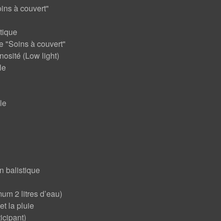
ins à couvert"
ctique
se "Soins à couvert"
osité (Low light)
le
le
n balistique
m 2 litres d’eau)
et la pluie
icipant)