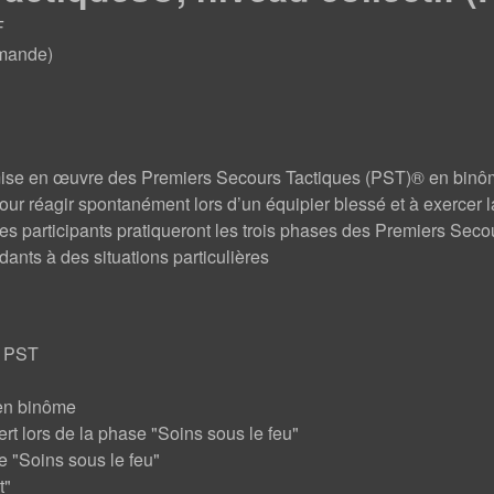
F
emande)
mise en œuvre des Premiers Secours Tactiques (PST)® en binôme 
r réagir spontanément lors d’un équipier blessé et à exercer l
s participants pratiqueront les trois phases des Premiers Seco
dants à des situations particulières
s PST
t en binôme
rt lors de la phase "Soins sous le feu"
se "Soins sous le feu"
t"