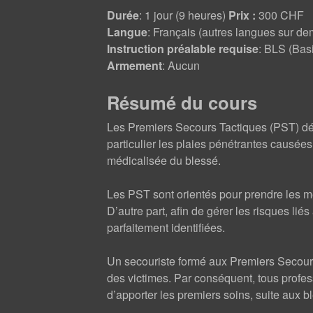
Durée
: 1 jour (9 heures)
Prix :
300 CHF
Langue
: Français (autres langues sur d
Instruction préalable requise
: BLS (Basi
Armement
: Aucun
Résumé du cours
Les Premiers Secours Tactiques (PST) déc
particulier les plaies pénétrantes causées
médicalisée du blessé.
Les PST sont orientés pour prendre les me
D’autre part, afin de gérer les risques lié
parfaitement identifiées.
Un secouriste formé aux Premiers Secours 
des victimes. Par conséquent, tous professi
d’apporter les premiers soins, suite aux b