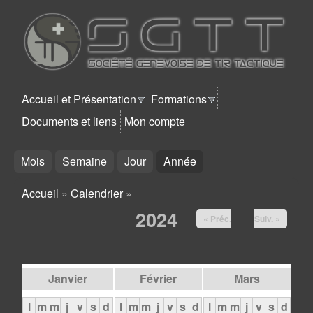
Aller au contenu principal
SGTT
Accueil et Présentation
Formations
Documents et liens
Mon compte
Mois
Semaine
Jour
Année
(onglet actif)
Accueil
»
Calendrier
»
Vous êtes ici
2024
« Préc.
Suiv. »
Janvier
Février
Mars
l
m
m
j
v
s
d
l
m
m
j
v
s
d
l
m
m
j
v
s
d