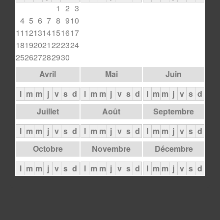
1
2
3
4
5
6
7
8
9
10
11
12
13
14
15
16
17
18
19
20
21
22
23
24
25
26
27
28
29
30
Avril
Mai
Juin
l
m
m
j
v
s
d
l
m
m
j
v
s
d
l
m
m
j
v
s
d
Juillet
Août
Septembre
l
m
m
j
v
s
d
l
m
m
j
v
s
d
l
m
m
j
v
s
d
Octobre
Novembre
Décembre
l
m
m
j
v
s
d
l
m
m
j
v
s
d
l
m
m
j
v
s
d